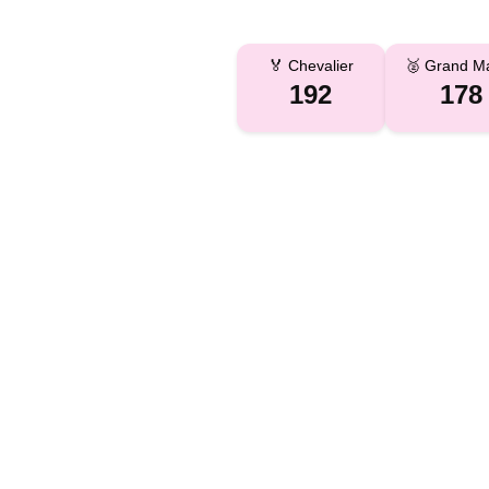
🏅 Chevalier
🥈 Grand Ma
192
178